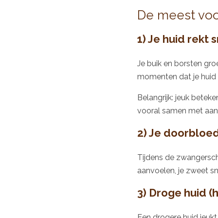
De meest vo
1) Je huid rekt 
Je buik en borsten gro
momenten dat je huid 
Belangrijk: jeuk betek
vooral samen met aanle
2) Je doorbloe
Tijdens de zwangersch
aanvoelen, je zweet sne
3) Droge huid 
Een drogere huid jeukt