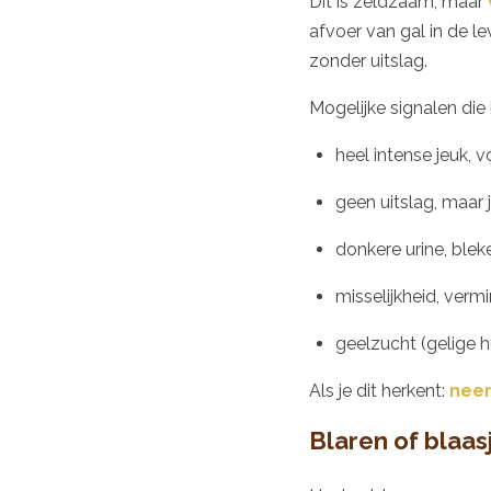
Dit is zeldzaam, maar
afvoer van gal in de 
zonder uitslag.
Mogelijke signalen di
heel intense jeuk, v
geen uitslag, maar
donkere urine, blek
misselijkheid, verm
geelzucht (gelige h
Als je dit herkent:
neem
Blaren of blaas