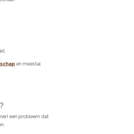
kt.
rschap
en meestal
n?
amer) een probleem dat
en.