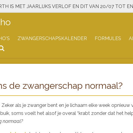
RTH IS MET JAARLIJKS VERLOF EN DIT VAN 20/07 TOT EN
cho
HO'S
ZWANGERSCHAPSKALENDER
FORMULES
A
dens de zwangerschap normaal?
 Zeker als je zwanger bent en je lichaam elke week opnieuw 
e buik, soms voelt het alsof je overal “krabt zonder dat het he
og normaal?