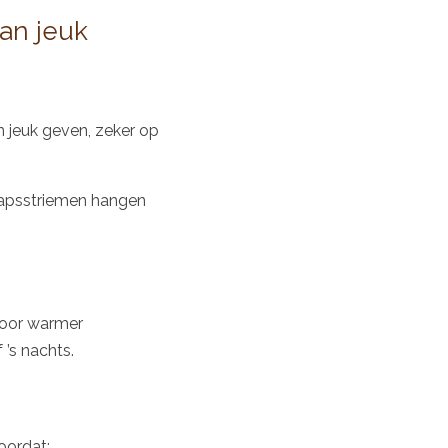
an jeuk
n jeuk geven, zeker op
hapsstriemen hangen
door warmer
 ’s nachts.
oordat: