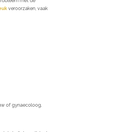
probleem met de
euk
veroorzaken, vaak
ouw of gynaecoloog.