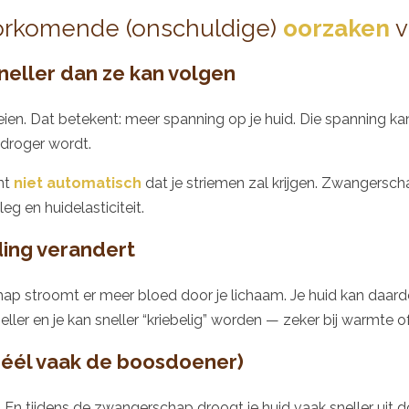
orkomende (onschuldige)
oorzaken
v
sneller dan ze kan volgen
eien. Dat betekent: meer spanning op je huid. Die spanning ka
droger wordt.
ent
niet automatisch
dat je striemen zal krijgen. Zwangersc
g en huidelasticiteit.
ding verandert
ap stroomt er meer bloed door je lichaam. Je huid kan daar
ller en je kan sneller “kriebelig” worden — zeker bij warmte of
(héél vaak de boosdoener)
. En tijdens de zwangerschap droogt je huid vaak sneller uit d