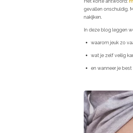
Het korte antwoord:
m
gevallen onschuldig. Ma
nakijken.
In deze blog leggen we 
waarom jeuk zo va
wat je zelf veilig k
en wanneer je best