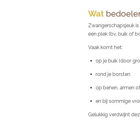
Wat
bedoelen
Zwangerschapsjeuk is
één plek (bv. buik of 
Vaak komt het:
op je buik (door gr
rond je borsten
op benen, armen of
en bij sommige vr
Gelukkig verdwijnt dez