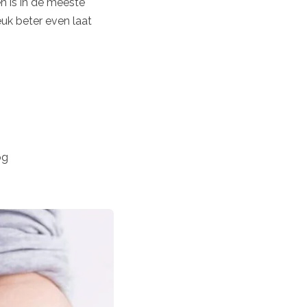
 is in de meeste
jeuk beter even laat
og