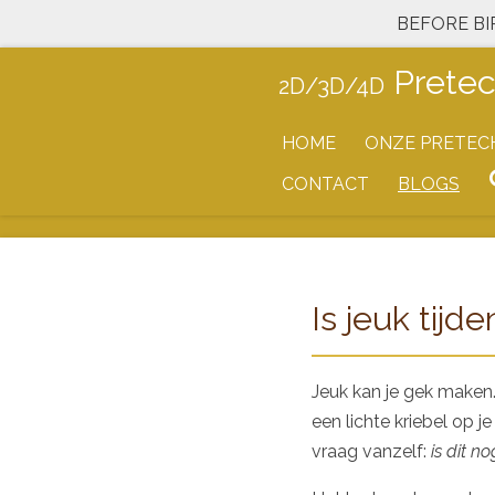
BEFORE BI
Ga
direct
Prete
2D/3D/4D
naar
de
HOME
ONZE PRETEC
hoofdinhoud
CONTACT
BLOGS
Is jeuk tij
Jeuk kan je gek maken.
een lichte kriebel op j
vraag vanzelf:
is dit n