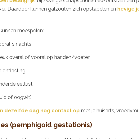
wel belangrijk
:
bij zwangerschapscholestase ontstaat een 
lever. Daardoor kunnen galzouten zich opstapelen en
hevige j
e kunnen meespelen:
ooral ’s nachts
 jeuk overal of vooral op handen/voeten
e ontlasting
inderde eetlust
uid of oogwit)
 dezelfde dag nog contact op
met je huisarts, vroedvr
jes (pemphigoid gestationis)