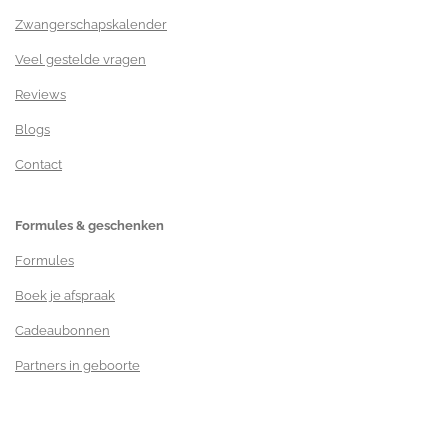
m
Zwangerschapskalender
Veel gestelde vragen
Reviews
Blogs
Contact
Formules & geschenken
Formules
Boek je afspraak
Cadeaubonnen
Partners in geboorte