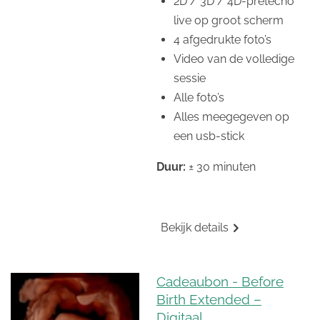
2D / 3D / 4D-pretecho
live op groot scherm
4 afgedrukte foto’s
Video van de volledige
sessie
Alle foto’s
Alles meegegeven op
een usb-stick
Duur:
± 30 minuten
Bekijk details
Cadeaubon - Before
Birth Extended –
Digitaal