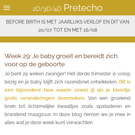
Pretecho
Ga
2D/3D/4D
direct
BEFORE BIRTH IS MET JAARLIJKS VERLOF EN DIT VAN
naar
20/07 TOT EN MET 16/08
de
hoofdinhoud
Week 29: Je baby groeit en bereidt zich
voor op de geboorte
Je bent 29 weken zwanger! Het derde trimester is volop
bezig en je baby blijft zich razendsnel ontwikkelen.
Dit is
een bijzondere fase waarin zowel jij als je kleintje
grote veranderingen doormaken.
Van een groeiend
brein tot lichamelijke kwaaltjes zoals spataderen en
brandend maagzuur. In deze blog nemen we je mee in
alles wat je deze week kunt verwachten.