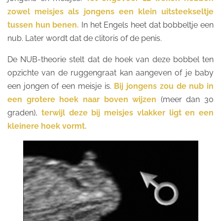
zowel meisjes als jongens een klein uitsteekseltje
tussen hun benen.
In het Engels heet dat bobbeltje een
nub. Later wordt dat de clitoris of de penis.
De NUB-theorie stelt dat de hoek van deze bobbel ten
opzichte van de ruggengraat kan aangeven of je baby
een jongen of een meisje is.
Bij jongens zou de nub in
een grotere hoek naar boven wijzen
(meer dan 30
graden),
terwijl deze bij meisjes vlakker ligt en een
kleinere hoek vormt.